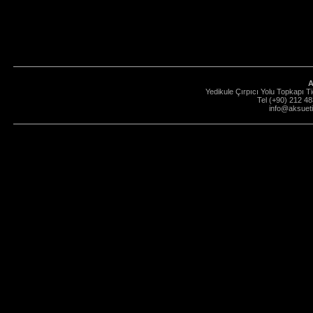
A
Yedikule Çırpıcı Yolu Topkapı T
Tel (+90) 212 48
info@aksuet